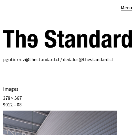
Menu
pgutierrez@thestandard.cl / dedalus@thestandard.cl
Images
378 × 567
9012 – 08