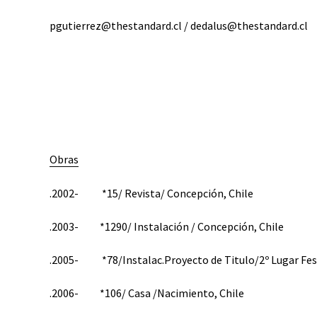
pgutierrez@thestandard.cl / dedalus@thestandard.cl
Obras
.2002- *15/ Revista/ Concepción, Chile
.2003- *1290/ Instalación / Concepción, Chile
.2005- *78/Instalac.Proyecto de Titulo/2º Lugar Fest
.2006- *106/ Casa /Nacimiento, Chile