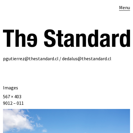
Menu
pgutierrez@thestandard.cl / dedalus@thestandard.cl
Images
567 × 403
9012 – 011