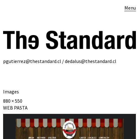
Menu
pgutierrez@thestandard.cl / dedalus@thestandard.cl
Images
880 × 550
WEB PASTA