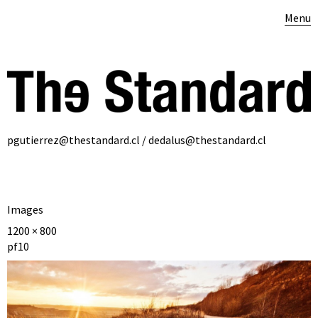
Menu
pgutierrez@thestandard.cl / dedalus@thestandard.cl
Images
1200 × 800
pf10