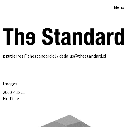
Menu
pgutierrez@thestandard.cl / dedalus@thestandard.cl
Images
2000 × 1221
No Title