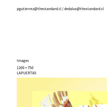
pgutierrez@thestandard.cl / dedalus@thestandard.cl
Images
1200 × 750
LAPUERTA5