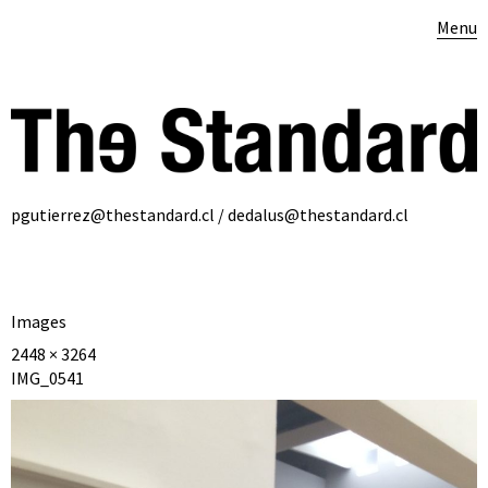
Menu
pgutierrez@thestandard.cl / dedalus@thestandard.cl
Images
2448 × 3264
IMG_0541