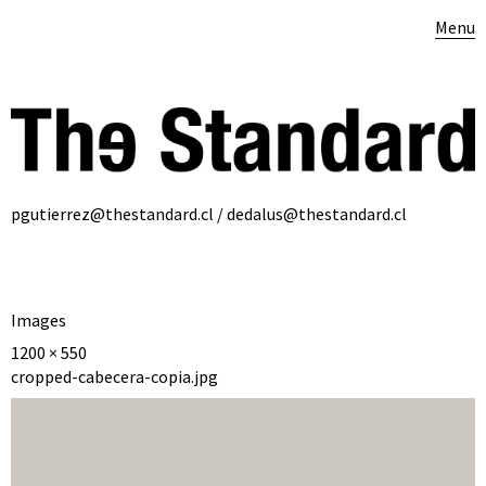
Menu
pgutierrez@thestandard.cl / dedalus@thestandard.cl
Images
1200 × 550
cropped-cabecera-copia.jpg