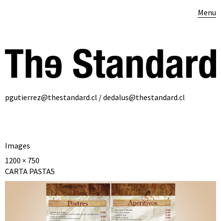
Menu
pgutierrez@thestandard.cl / dedalus@thestandard.cl
Images
1200 × 750
CARTA PASTA5