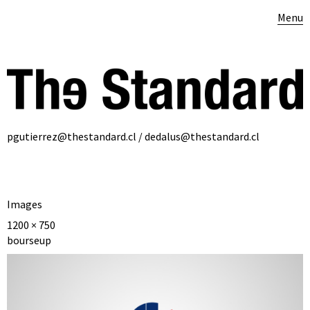
Menu
pgutierrez@thestandard.cl / dedalus@thestandard.cl
Images
1200 × 750
bourseup