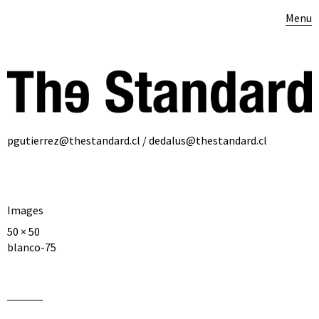
Menu
pgutierrez@thestandard.cl / dedalus@thestandard.cl
Images
50 × 50
blanco-75