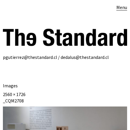
Menu
pgutierrez@thestandard.cl / dedalus@thestandard.cl
Images
2560 × 1726
_CQM2708