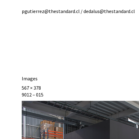
pgutierrez@thestandard.cl / dedalus@thestandard.cl
Images
567 × 378
9012 – 015