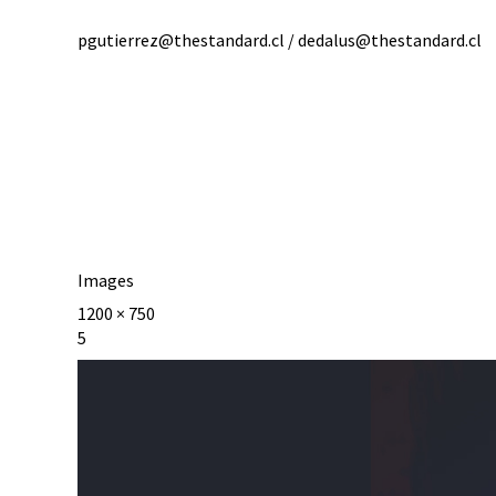
pgutierrez@thestandard.cl / dedalus@thestandard.cl
Images
1200 × 750
5