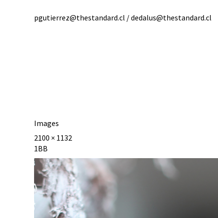
pgutierrez@thestandard.cl / dedalus@thestandard.cl
Images
2100 × 1132
1BB