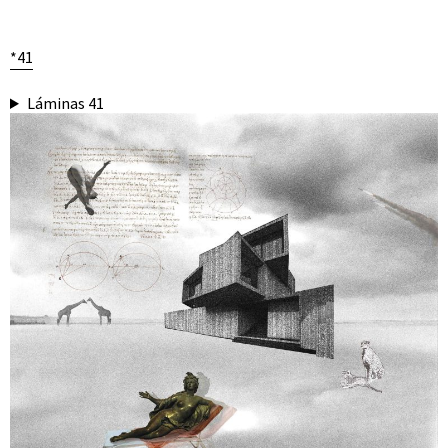
*41
Láminas 41