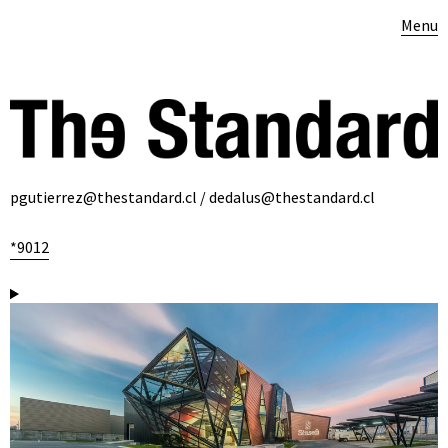
Menu
pgutierrez@thestandard.cl / dedalus@thestandard.cl
*9012